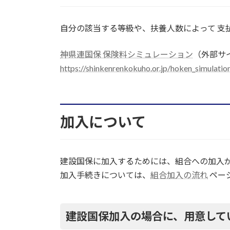
自分の該当する等級や、扶養人数によって 支
神県連国保 保険料シミュレーション
（外部サ
https://shinkenrenkokuho.or.jp/hoken_simulatio
加入について
建設国保に加入するためには、組合への加入
加入手続きについては、
組合加入の流れ
ペー
建設国保加入の場合に、用意して