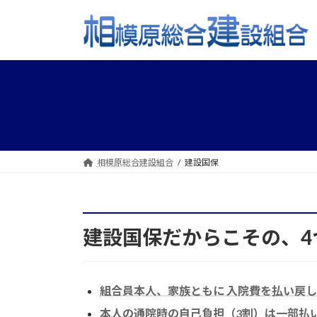
コ
ナ
ン
ビ
テ
ゲ
ン
ー
ツ
シ
へ
ョ
ス
ン
キ
に
ッ
移
プ
動
相模原総合建設組合
建設国保
建設国保だからこその、4
組合員本人、家族ともに 入院費を払い戻し
本人の通院時の自己負担（3割）は一部払