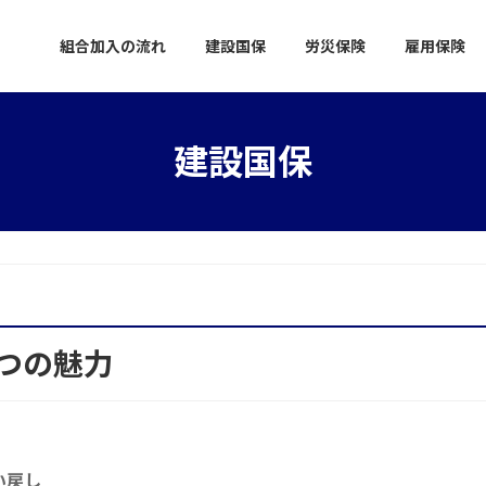
組合加入の流れ
建設国保
労災保険
雇用保険
建設国保
つの魅力
い戻し