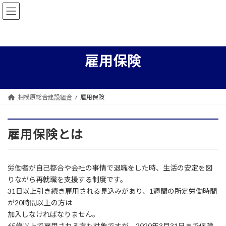
コ
ナ
ン
ビ
テ
ゲ
ン
ー
ツ
シ
へ
ョ
雇用保険
ス
ン
キ
に
ッ
移
プ
動
相模原総合建設組合
雇用保険
雇用保険とは
労働者が自己都合や会社の事情で退職をした時、生活の安定を図
りながら再就職を支援する制度です。
31日以上引き続き雇用される見込みがあり、1週間の所定労働時間
が20時間以上の方は
加入しなければなりません。
65歳以上で雇用される方も対象ですが、2020年3月31日まで保険