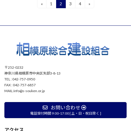
投
«
1
2
3
4
»
固
固
固
固
定
定
定
定
稿
ペ
ペ
ペ
ペ
ー
ー
ー
ー
の
ジ
ジ
ジ
ジ
ペ
ー
ジ
送
〒252-0232
り
神奈川県相模原市中央区矢部3-8-13
TEL : 042-757-0950
FAX : 042-757-6857
MAIL:info@s-souken.or.jp
お問い合わせ
電話受付時間 9:00-17:00 [ 土・日・祝日除く ]
アクセス