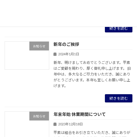
開催ということもあり、大盛況でした。 相模原
総合建設組合は、相友会の木工品販売、住宅相
談 […]
続きを読む
新年のご挨拶
お知らせ
2024年1月1日
新年、明けましておめでとうございます。平素
はご愛顧を賜わり、厚く御礼申し上げます。 旧
年中は、多大なるご尽力をいただき、誠にあり
がとうございます。本年も宜しくお願い申し上
げます。
続きを読む
年末年始 休業期間について
お知らせ
2023年12月18日
平素は組合をお引き立ていただき、誠にありが