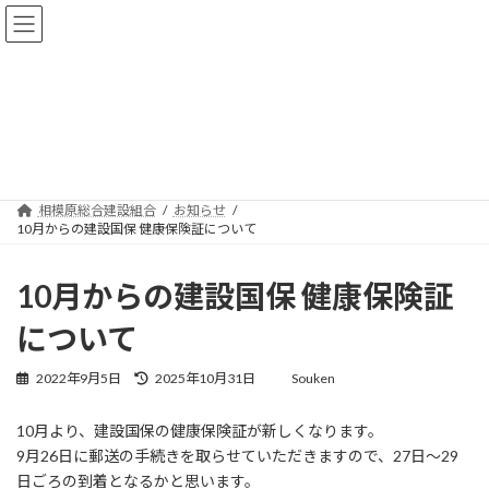
コ
ナ
ン
ビ
テ
ゲ
ン
ー
ツ
シ
へ
ョ
お知らせ
ス
ン
キ
に
ッ
移
プ
動
相模原総合建設組合
お知らせ
10月からの建設国保 健康保険証について
10月からの建設国保 健康保険証
について
最
2022年9月5日
2025年10月31日
Souken
終
更
10月より、建設国保の健康保険証が新しくなります。
新
9月26日に郵送の手続きを取らせていただきますので、27日～29
日
時
日ごろの到着となるかと思います。