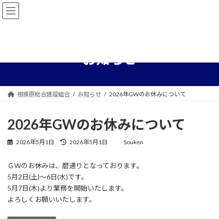
コ
ナ
ン
ビ
テ
ゲ
ン
ー
ツ
シ
へ
ョ
お知らせ
ス
ン
キ
に
ッ
移
プ
動
相模原総合建設組合
お知らせ
2026年GWのお休みについて
2026年GWのお休みについて
最
2026年5月1日
2026年5月1日
Souken
終
更
ＧＷのお休みは、暦通りとなっております。
新
5月2日(土)～6日(水)です。
日
時
5月7日(木)より業務を開始いたします。
:
よろしくお願いいたします。