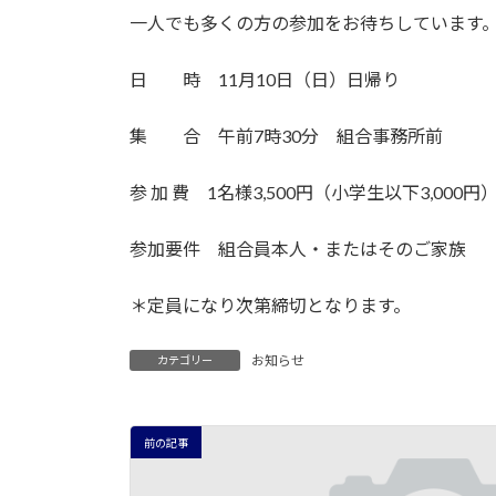
時
一人でも多くの方の参加をお待ちしています
:
日 時 11月10日（日）日帰り
集 合 午前7時30分 組合事務所前
参 加 費 1名様3,500円（小学生以下3,000円
参加要件 組合員本人・またはそのご家族
＊定員になり次第締切となります。
お知らせ
カテゴリー
前の記事