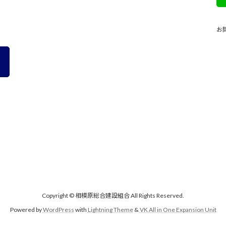
お
Copyright © 相模原総合建設組合 All Rights Reserved.
Powered by
WordPress
with
Lightning Theme
&
VK All in One Expansion Unit