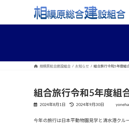
コ
ナ
ン
ビ
テ
ゲ
ン
ー
ツ
シ
へ
ョ
ス
ン
キ
に
ッ
移
プ
動
相模原総合建設組合
お知らせ
組合旅行令和5年度組
組合旅行令和5年度組
最
2024年8月1日
2024年9月30日
yoneha
終
更
今年の旅行は日本平動物園見学と清水港クル
新
日