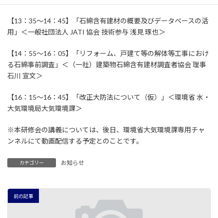
【13：35～14：45】「石綿含有建材の概要及びデータベースの活
用」＜一般社団法人 JATI 協会 技術参与 浅見 琢也＞
【14：55～16：05】「リフォーム、戸建て等の解体等工事におけ
る石綿事前調査」＜（一社）建築物石綿含有建材調査者協会 理事
石川 宣文＞
【16：15～16：45】「改正大防法について（仮）」＜環境省 水・
大気環境局大気環境課＞
※本研修会の講義については、後日、環境省大気環境課専用チャ
ンネルにて動画配信する予定とのことです。
お知らせ
カテゴリー
前の記事